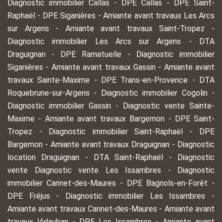
Diagnostic immobilier Callas
-
DPE Callas
-
DPE Saint-
Raphaël
-
DPE Siganières
-
Amiante avant travaux Les Arcs
sur Argens
-
Amiante avant travaux Saint-Tropez
-
Diagnostic immobilier Les Arcs sur Argens
-
DTA
Draguignan
-
DPE Ramatuelle
-
Diagnostic immobilier
Siganières
-
Amiante avant travaux Gassin
-
Amiante avant
travaux Sainte-Maxime
-
DPE Trans-en-Provence
-
DTA
Roquebrune-sur-Argens
-
Diagnostic immobilier Cogolin
-
Diagnostic immobilier Gassin
-
Diagnostic vente Sainte-
Maxime
-
Amiante avant travaux Bargemon
-
DPE Saint-
Tropez
-
Diagnostic immobilier Saint-Raphaël
-
DPE
Bargemon
-
Amiante avant travaux Draguignan
-
Diagnostic
location Draguignan
-
DTA Saint-Raphaël
-
Diagnostic
vente Diagnostic vente Les Issambres
-
Diagnostic
immobilier Cannet-des-Maures
-
DPE Bagnols-en-Forêt
-
DPE Fréjus
-
Diagnostic immobilier Les Issambres
-
Amiante avant travaux Cannet-des-Maures
-
Amiante avant
travaux Vidauban
-
DPE Les Issambres
-
Amiante avant