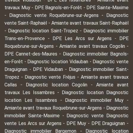
travaux Muy
-
DPE Bagnols-en-Forêt
-
DPE Sainte-Maxime
-
Diagnostic vente Roquebrune-sur-Argens
-
Diagnostic
vente Saint-Raphaël
-
Amiante avant travaux Saint-Raphaël
-
Diagnostic location Saint-Tropez
-
Diagnostic immobilier
Trans-en-Provence
-
DPE Les Arcs sur Argens
-
DPE
Roquebrune-sur-Argens
-
Amiante avant travaux Cogolin
-
DPE Cannet-des-Maures
-
Diagnostic immobilier Bagnols-
en-Forêt
-
Diagnostic location Vidauban
-
Diagnostic vente
Draguignan
-
DPE Vidauban
-
Diagnostic immobilier Saint-
Tropez
-
Diagnostic vente Fréjus
-
Amiante avant travaux
Callas
-
Diagnostic location Cogolin
-
Amiante avant
travaux Les Issambres
-
Diagnostic location Diagnostic
location Les Issambres
-
Diagnostic immobilier Muy
-
Amiante avant travaux Roquebrune-sur-Argens
-
Diagnostic
immobilier Sainte-Maxime
-
Diagnostic vente Diagnostic
vente Les Arcs sur Argens
-
DPE Muy
-
DPE Draguignan
-
Diagnostic immobilier Bargemon
-
Diagnostic location