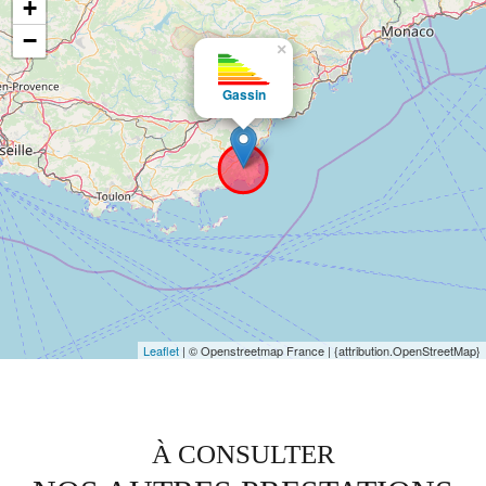
+
−
×
Gassin
Leaflet
| © Openstreetmap France | {attribution.OpenStreetMap}
À CONSULTER